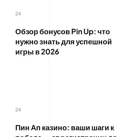
24
Обзор бонусов Pin Up: что
нужно знать для успешной
игры в 2026
24
Пин Ап казино: ваши шаги к