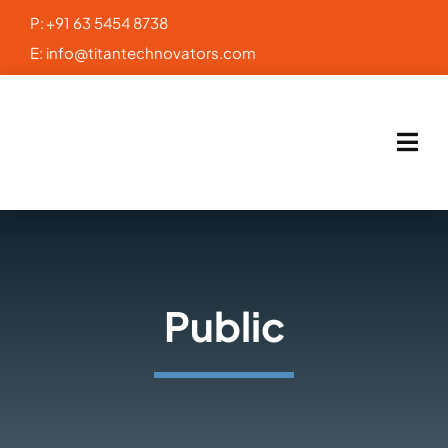
Skip
P:
+91 63 5454 8738
to
E:
info@titantechnovators.com
content
Public