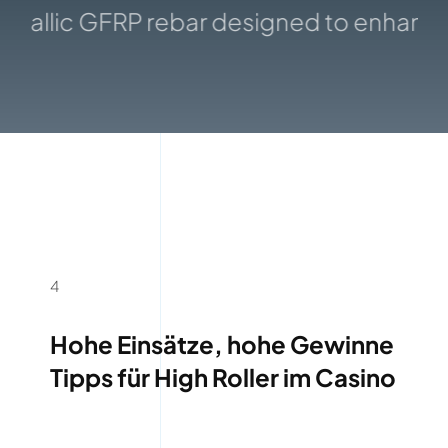
llic GFRP rebar designed to enhance dur
4
Hohe Einsätze, hohe Gewinne
Tipps für High Roller im Casino