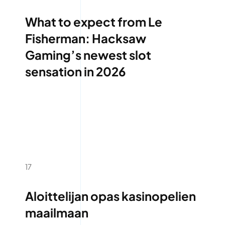
What to expect from Le
Fisherman: Hacksaw
Gaming’s newest slot
sensation in 2026
17
Aloittelijan opas kasinopelien
maailmaan