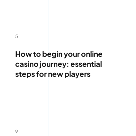
5
How to begin your online
casino journey: essential
steps for new players
9