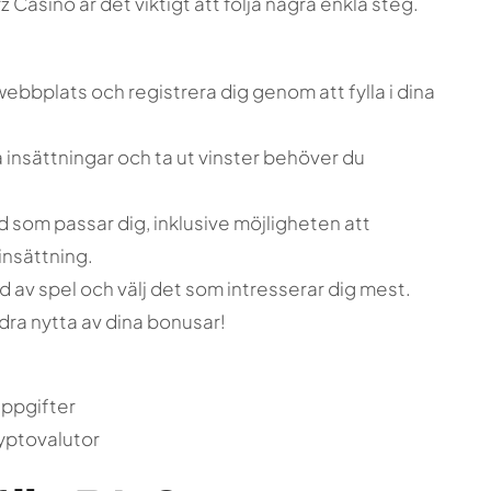
Casino är det viktigt att följa några enkla steg.
ebbplats och registrera dig genom att fylla i dina
 insättningar och ta ut vinster behöver du
 som passar dig, inklusive möjligheten att
insättning.
 av spel och välj det som intresserar dig mest.
dra nytta av dina bonusar!
uppgifter
ryptovalutor