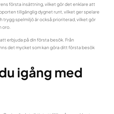
 första insättning, vilket gör det enklare att
orten tillgänglig dygnet runt, vilket ger spelare
h trygg spelmiljö är också prioriterad, vilket gör
n oro.
 att erbjuda på din första besök. Från
finns det mycket som kan göra ditt första besök
 du igång med