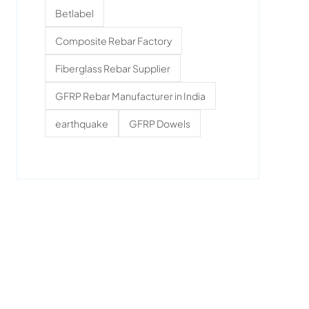
Betlabel
Composite Rebar Factory
Fiberglass Rebar Supplier
GFRP Rebar Manufacturer in India
earthquake
GFRP Dowels