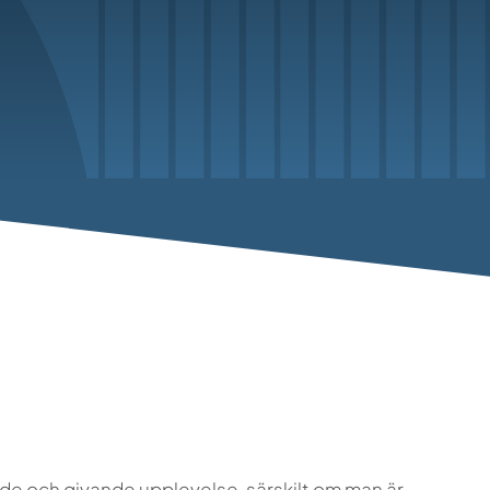
nde och givande upplevelse, särskilt om man är