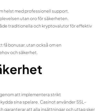
om helst med professionell support.
pplevelsen utan oro för säkerheten.
de traditionella och kryptovalutor för effektiv
att få bonusar, utan också om en
behov och säkerhet.
äkerhet
ö genom att implementera strikt
 skydda sina spelare. Casinot använder SSL-
h garanterar att alla insättningar och uttag sker