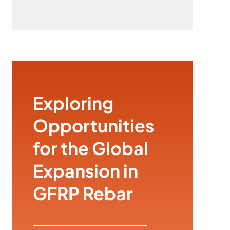
Exploring
Opportunities
for the Global
Expansion in
GFRP Rebar