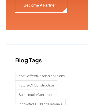
Become A Partner
Blog Tags
cost-effective rebar solutions
Future Of Construction
Sustainable Construction
Innovative Building Materials