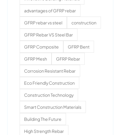
advantages of GFRP rebar
GFRP rebar vs steel
construction
GFRP Rebar VS Steel Bar
GFRP Composite
GFRP Bent
GFRP Mesh
GFRP Rebar
Corrosion Resistant Rebar
Eco Friendly Construction
Construction Technology
Smart Construction Materials
Building The Future
High Strength Rebar