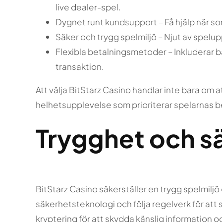
live dealer-spel.
Dygnet runt kundsupport – Få hjälp när s
Säker och trygg spelmiljö – Njut av spelu
Flexibla betalningsmetoder – Inkluderar bå
transaktion.
Att välja BitStarz Casino handlar inte bara om 
helhetsupplevelse som prioriterar spelarnas 
Trygghet och s
BitStarz Casino säkerställer en trygg spelmilj
säkerhetsteknologi och följa regelverk för att
kryptering för att skydda känslig information oc